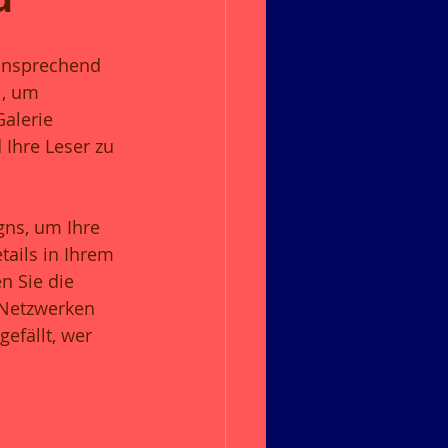
 ansprechend 
l, um 
alerie 
 Ihre Leser zu 
gns, um Ihre 
ails in Ihrem 
n Sie die 
 Netzwerken 
efällt, wer 