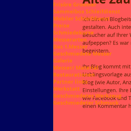
Frisöre Groomer
Sammelbox Schleifdienst
Mobiler Schleifdienst
Ich bin ein Blogbei
Preise
gestalten. Auch inte
Schmiedekurse
Besucher auf Ihrer W
Messerarten
aufpeppen? Es war n
Das 1.Messer
begeistern.
Geschmiedete Messer
Galerie
Ihr Blog kommt mit 
Messer/ Material
Lieblingsvorlage a
Restaurationen
Partner links
Blog (wie Autor, An
Werkstatt
Einstellungen. Ihre
Geschmiedetes Werkzeug
wie Facebook und Twi
Geschmiedeter Schmuck
einen Kommentar hi