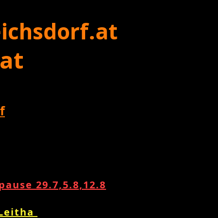
ichsdorf.at
 at
f
ause 29.7,5.8,12.8
 Leitha