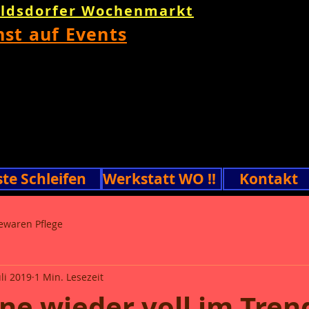
oldsdorfer Wochenmarkt
nst auf Events
ste Schleifen
Werkstatt WO !!
Kontakt
ewaren Pflege
uli 2019
1 Min. Lesezeit
ne wieder voll im Tren