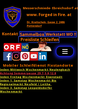
Messerschmiede- Ebreichsdorf.at
www. Forged in Fire. at
Dr. Kraitschek- Gasse 2. 2486
Pottendorf
Kontakt
Sammelbox
Werkstatt WO !!
Preisliste Schleifen
Mobiler Schleifdienst Fixstandorte
Jeden Mittwoch Wochenmarkt Neulengbach
Achtung Sommerpause 29.7,5.8,12.8
Jeden Freitag Wochenmarkt Eisenstadt
Jeden 1. Samstag Wochenmarkt Bio
Regionalmarkt Neufeld / Leitha
Jeden 3. Samstag Leopoldsdorfer
Wochenmarkt