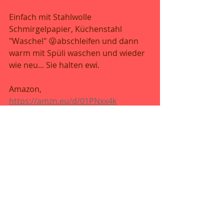
Einfach mit Stahlwolle 
Schmirgelpapier, Küchenstahl 
"Waschel" 😜abschleifen und dann 
warm mit Spüli waschen und wieder 
wie neu... Sie halten ewi.
Amazon, 
https://amzn.eu/d/01PNxx4k
https://amzn.eu/d/00otT6k6
👉❗ 
Stahl
Abzieher/Wetzsteine/etc
. 
bitte
nicht
.
Sie wurden den feinen .Schliff 
zerstören.