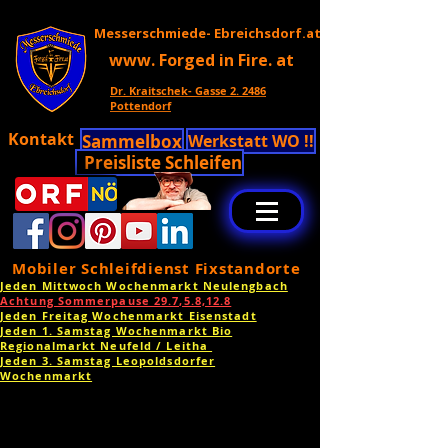
Messerschmiede- Ebreichsdorf.at
www. Forged in Fire. at
Dr. Kraitschek- Gasse 2. 2486
Pottendorf
Kontakt
Sammelbox
Werkstatt WO !!
Preisliste Schleifen
Mobiler Schleifdienst Fixstandorte
Jeden Mittwoch Wochenmarkt Neulengbach
Achtung Sommerpause 29.7,5.8,12.8
Jeden Freitag Wochenmarkt Eisenstadt
Jeden 1. Samstag Wochenmarkt Bio
Regionalmarkt Neufeld / Leitha
Jeden 3. Samstag Leopoldsdorfer
Wochenmarkt