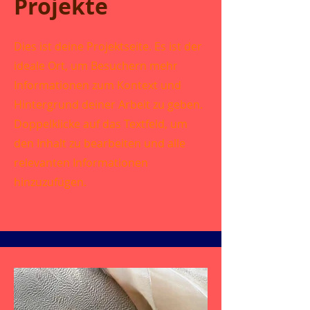
Projekte
Dies ist deine Projektseite. Es ist der
ideale Ort, um Besuchern mehr
Informationen zum Kontext und
Hintergrund deiner Arbeit zu geben.
Doppelklicke auf das Textfeld, um
den Inhalt zu bearbeiten und alle
relevanten Informationen
hinzuzufügen.