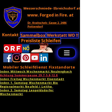
Messerschmiede- Ebreichsdorf.at
www. Forged in Fire. at
Dr. Kraitschek- Gasse 2. 2486
Pottendorf
Kontakt
Sammelbox
Werkstatt WO !!
Preisliste Schleifen
Mobiler Schleifdienst Fixstandorte
Jeden Mittwoch Wochenmarkt Neulengbach
Achtung Sommerpause 29.7,5.8,12.8
Jeden Freitag Wochenmarkt Eisenstadt
Jeden 1. Samstag Wochenmarkt Bio
Regionalmarkt Neufeld / Leitha
Jeden 3. Samstag Leopoldsdorfer
Wochenmarkt