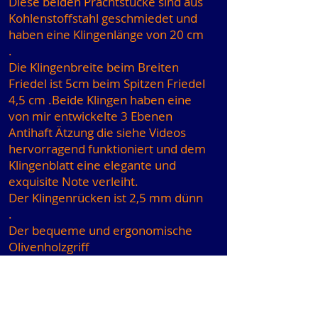
Diese beiden Prachtstücke sind aus
Kohlenstoffstahl geschmiedet und
haben eine Klingenlänge von 20 cm
.
Die Klingenbreite beim Breiten
Friedel ist 5cm beim Spitzen Friedel
4,5 cm .Beide Klingen haben eine
von mir entwickelte 3 Ebenen
Antihaft Ätzung die siehe Videos
hervorragend funktioniert und dem
Klingenblatt eine elegante und
exquisite Note verleiht.
Der Klingenrücken ist 2,5 mm dünn
.
Der bequeme und ergonomische
Olivenholzgriff
hat die Handschuhgrösse 10,
10,5 also für den Besitzer
angepasst.