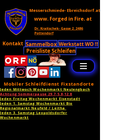
Messerschmiede- Ebreichsdorf.at
www. Forged in Fire. at
Dr. Kraitschek- Gasse 2. 2486
Pottendorf
Kontakt
Sammelbox
Werkstatt WO !!
Preisliste Schleifen
Mobiler Schleifdienst Fixstandorte
Jeden Mittwoch Wochenmarkt Neulengbach
Achtung Sommerpause 29.7,5.8,12.8
Jeden Freitag Wochenmarkt Eisenstadt
Jeden 1. Samstag Wochenmarkt Bio
Regionalmarkt Neufeld / Leitha
Jeden 3. Samstag Leopoldsdorfer
Wochenmarkt