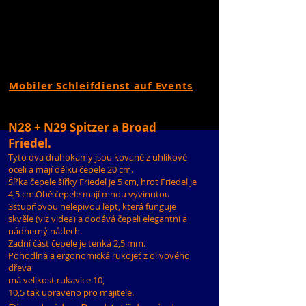
Mobiler Schleifdienst auf Events
N28 + N29 Spitzer a Broad
Friedel.
Tyto dva drahokamy jsou kované z uhlíkové
oceli a mají délku čepele 20 cm.
Šířka čepele šířky Friedel je 5 cm, hrot Friedel je
4,5 cm.Obě čepele mají mnou vyvinutou
3stupňovou nelepivou lept, která funguje
skvěle (viz videa) a dodává čepeli elegantní a
nádherný nádech.
Zadní část čepele je tenká 2,5 mm.
Pohodlná a ergonomická rukojeť z olivového
dřeva
má velikost rukavice 10,
10,5 tak upraveno pro majitele.