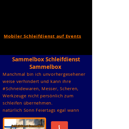
Mobiler Schleifdienst auf Events
Sammelbox Schleifdienst
Sammelbox
Manchmal bin ich
unvorhergesehener
weise
verhindert und kann ihre
#
Schneidewaren
, Messer, Scheren,
Werkzeuge nicht persönlich zum
schleifen übernehmen.
natürlich Sonn Feiertags egal wann