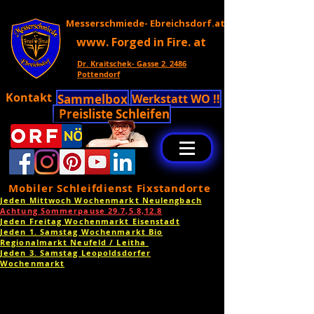
Messerschmiede- Ebreichsdorf.at
www. Forged in Fire. at
Dr. Kraitschek- Gasse 2. 2486
Pottendorf
Kontakt
Sammelbox
Werkstatt WO !!
Preisliste Schleifen
Mobiler Schleifdienst Fixstandorte
Jeden Mittwoch Wochenmarkt Neulengbach
Achtung Sommerpause 29.7,5.8,12.8
Jeden Freitag Wochenmarkt Eisenstadt
Jeden 1. Samstag Wochenmarkt Bio
Regionalmarkt Neufeld / Leitha
Jeden 3. Samstag Leopoldsdorfer
Wochenmarkt