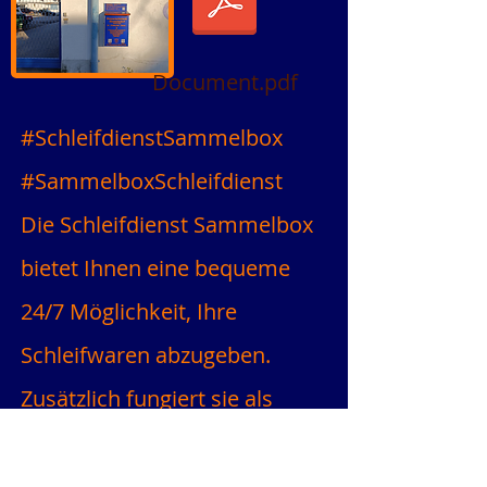
Document.pdf
#SchleifdienstSammelbox
#SammelboxSchleifdienst
Die Schleifdienst Sammelbox
bietet Ihnen eine bequeme
24/7 Möglichkeit, Ihre
Schleifwaren abzugeben.
Zusätzlich fungiert sie als
Postkasten, wobei zu
beachten ist, dass nach dem