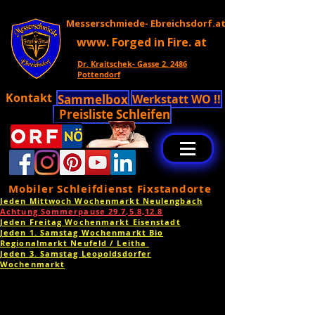
Messerschmiede- Ebreichsdorf.at
www. Forged in Fire. at
Dr. Kraitschek- Gasse 2. 2486
Pottendorf
Kontakt
Sammelbox
Werkstatt WO !!
Preisliste Schleifen
Mobiler Schleifdienst Fixstandorte
Jeden Mittwoch Wochenmarkt Neulengbach
Achtung Sommerpause 29.7,5.8,12.8
Jeden Freitag Wochenmarkt Eisenstadt
Jeden 1. Samstag Wochenmarkt Bio
Regionalmarkt Neufeld / Leitha
Jeden 3. Samstag Leopoldsdorfer
Wochenmarkt