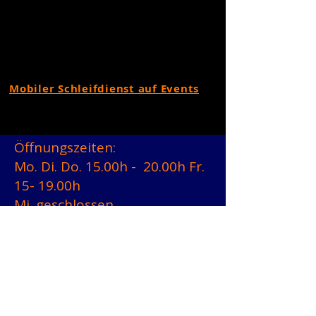
Mobiler Schleifdienst auf Events
Öffnungszeiten:
Mo. Di. Do. 15.00h - 20.00h Fr.
15- 19.00h
Mi. geschlossen.
Immer vorher anrufen!
Durch den Mobilen
Schleifdienst sind
Verschiebungen möglich.
0664 4610155