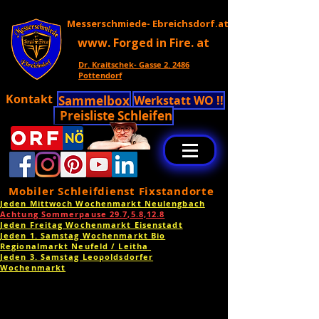
Messerschmiede- Ebreichsdorf.at
www. Forged in Fire. at
Dr. Kraitschek- Gasse 2. 2486
Pottendorf
Kontakt
Sammelbox
Werkstatt WO !!
Preisliste Schleifen
Mobiler Schleifdienst Fixstandorte
Jeden Mittwoch Wochenmarkt Neulengbach
Achtung Sommerpause 29.7,5.8,12.8
Jeden Freitag Wochenmarkt Eisenstadt
Jeden 1. Samstag Wochenmarkt Bio
Regionalmarkt Neufeld / Leitha
Jeden 3. Samstag Leopoldsdorfer
Wochenmarkt