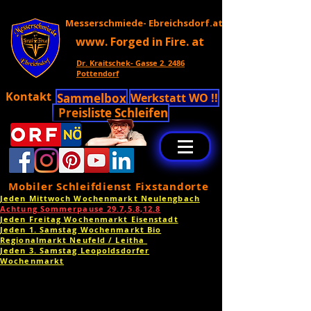
Messerschmiede- Ebreichsdorf.at
www. Forged in Fire. at
Dr. Kraitschek- Gasse 2. 2486
Pottendorf
Kontakt
Sammelbox
Werkstatt WO !!
Preisliste Schleifen
Mobiler Schleifdienst Fixstandorte
Jeden Mittwoch Wochenmarkt Neulengbach
Achtung Sommerpause 29.7,5.8,12.8
Jeden Freitag Wochenmarkt Eisenstadt
Jeden 1. Samstag Wochenmarkt Bio
Regionalmarkt Neufeld / Leitha
Jeden 3. Samstag Leopoldsdorfer
Wochenmarkt