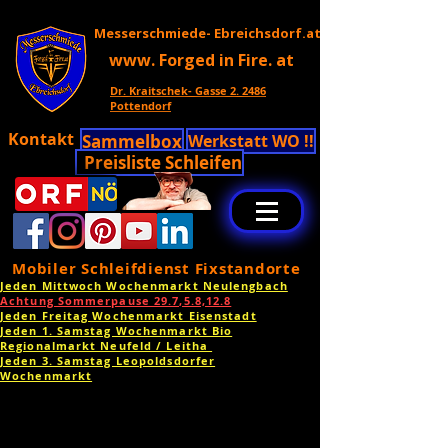
Messerschmiede- Ebreichsdorf.at
www. Forged in Fire. at
Dr. Kraitschek- Gasse 2. 2486
Pottendorf
Kontakt
Sammelbox
Werkstatt WO !!
Preisliste Schleifen
Mobiler Schleifdienst Fixstandorte
Jeden Mittwoch Wochenmarkt Neulengbach
Achtung Sommerpause 29.7,5.8,12.8
Jeden Freitag Wochenmarkt Eisenstadt
Jeden 1. Samstag Wochenmarkt Bio
Regionalmarkt Neufeld / Leitha
Jeden 3. Samstag Leopoldsdorfer
Wochenmarkt