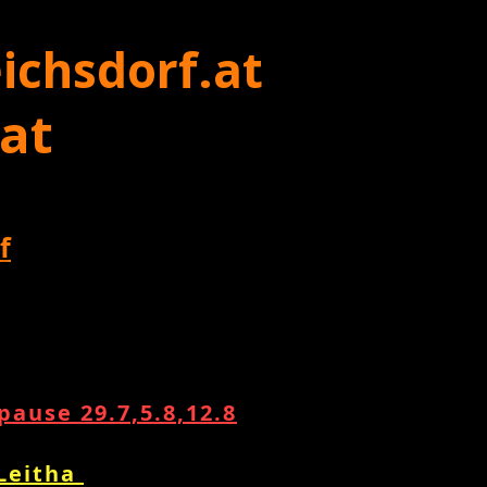
ichsdorf.at
 at
f
ause 29.7,5.8,12.8
 Leitha