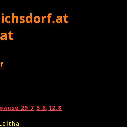
ichsdorf.at
 at
f
ause 29.7,5.8,12.8
 Leitha