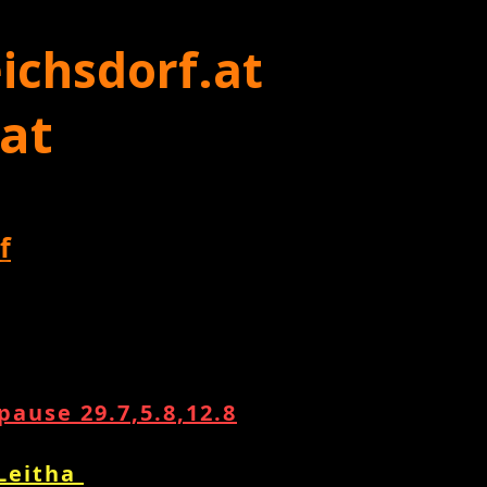
ichsdorf.at
 at
f
ause 29.7,5.8,12.8
 Leitha