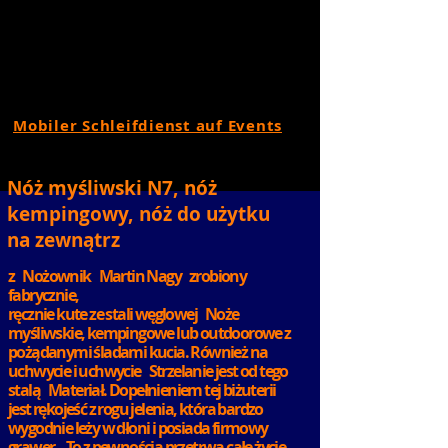
Mobiler Schleifdienst auf Events
Nóż myśliwski N7, nóż
kempingowy, nóż do użytku
na zewnątrz
z
Nożownik
Martin Nagy
zrobiony
fabrycznie,
ręcznie kute ze stali węglowej
Noże
myśliwskie, kempingowe lub outdoorowe z
pożądanymi śladami kucia. Również na
uchwycie i uchwycie
Strzelanie jest od tego
stalą
Materiał. Dopełnieniem tej biżuterii
jest rękojeść z rogu jelenia, która bardzo
wygodnie leży w dłoni i posiada firmowy
grawer. „To z pewnością przetrwa całe życie,