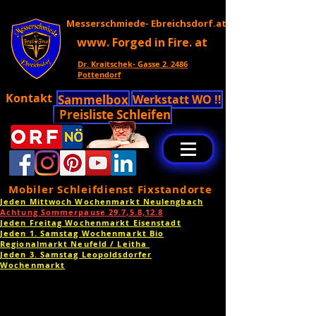
Messerschmiede- Ebreichsdorf.at
www. Forged in Fire. at
Dr. Kraitschek- Gasse 2. 2486
Pottendorf
Kontakt
Sammelbox
Werkstatt WO !!
Preisliste Schleifen
Mobiler Schleifdienst Fixstandorte
Jeden Mittwoch Wochenmarkt Neulengbach
Achtung Sommerpause 29.7,5.8,12.8
Jeden Freitag Wochenmarkt Eisenstadt
Jeden 1. Samstag Wochenmarkt Bio
Regionalmarkt Neufeld / Leitha
Jeden 3. Samstag Leopoldsdorfer
Wochenmarkt