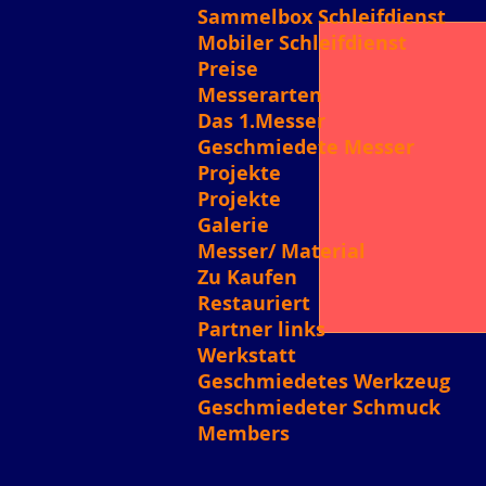
Sammelbox Schleifdienst
Mobiler Schleifdienst
Preise
Messerarten
Das 1.Messer
Geschmiedete Messer
Projekte
Projekte
Galerie
Messer/ Material
Zu Kaufen
Restauriert
Partner links
Werkstatt
Geschmiedetes Werkzeug
Geschmiedeter Schmuck
Members