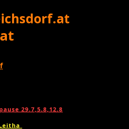
ichsdorf.at
 at
f
ause 29.7,5.8,12.8
 Leitha