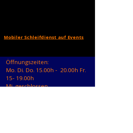
Mobiler Schleifdienst auf Events
Öffnungszeiten:
Mo. Di. Do. 15.00h - 20.00h Fr.
15- 19.00h
Mi. geschlossen.
Immer vorher anrufen!
Durch den Mobilen
Schleifdienst sind
Verschiebungen möglich.
0664 4610155