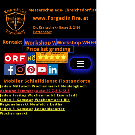
Messerschmiede- Ebreichsdorf.at
www. Forged in Fire. at
Dr. Kraitschek- Gasse 2. 2486
Pottendorf
Kontakt
Workshop WHERE!!
Workshop WHERE!!
Price list grinding
Mobiler Schleifdienst Fixstandorte
Jeden Mittwoch Wochenmarkt Neulengbach
Achtung Sommerpause 29.7,5.8,12.8
Jeden Freitag Wochenmarkt Eisenstadt
Jeden 1. Samstag Wochenmarkt Bio
Regionalmarkt Neufeld / Leitha
Jeden 3. Samstag Leopoldsdorfer
Wochenmarkt