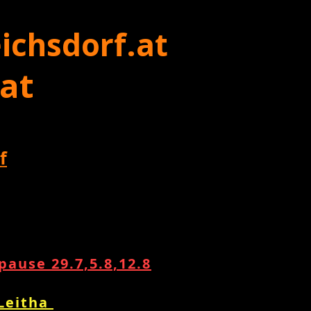
ichsdorf.at
 at
f
ause 29.7,5.8,12.8
 Leitha