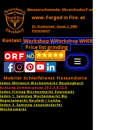
Messerschmiede- Ebreichsdorf.at
www. Forged in Fire. at
Dr. Kraitschek- Gasse 2. 2486
Pottendorf
Kontakt
Workshop WHERE!!
Workshop WHERE!!
Price list grinding
Mobiler Schleifdienst Fixstandorte
Jeden Mittwoch Wochenmarkt Neulengbach
Achtung Sommerpause 29.7,5.8,12.8
Jeden Freitag Wochenmarkt Eisenstadt
Jeden 1. Samstag Wochenmarkt Bio
Regionalmarkt Neufeld / Leitha
Jeden 3. Samstag Leopoldsdorfer
Wochenmarkt