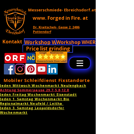
Messerschmiede- Ebreichsdorf.at
www. Forged in Fire. at
Dr. Kraitschek- Gasse 2. 2486
Pottendorf
Kontakt
Workshop WHERE!!
Workshop WHERE!!
Price list grinding
Mobiler Schleifdienst Fixstandorte
Jeden Mittwoch Wochenmarkt Neulengbach
Achtung Sommerpause 29.7,5.8,12.8
Jeden Freitag Wochenmarkt Eisenstadt
Jeden 1. Samstag Wochenmarkt Bio
Regionalmarkt Neufeld / Leitha
Jeden 3. Samstag Leopoldsdorfer
Wochenmarkt