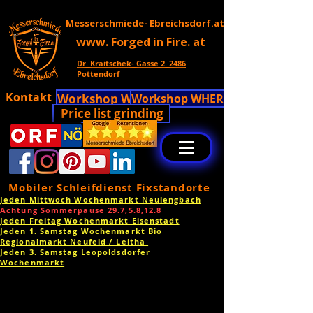
Messerschmiede- Ebreichsdorf.at
www. Forged in Fire. at
Dr. Kraitschek- Gasse 2. 2486
Pottendorf
Kontakt
Workshop WHERE!!
Workshop WHERE!!
Price list grinding
Mobiler Schleifdienst Fixstandorte
Jeden Mittwoch Wochenmarkt Neulengbach
Achtung Sommerpause 29.7,5.8,12.8
Jeden Freitag Wochenmarkt Eisenstadt
Jeden 1. Samstag Wochenmarkt Bio
Regionalmarkt Neufeld / Leitha
Jeden 3. Samstag Leopoldsdorfer
Wochenmarkt