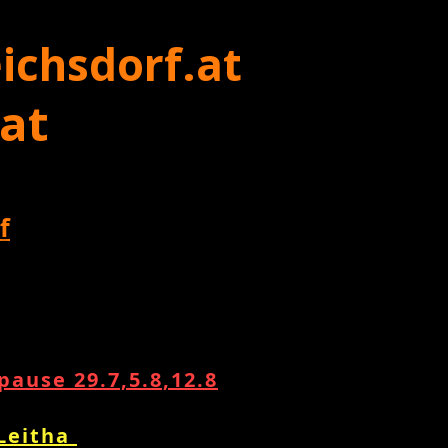
ichsdorf.at
 at
f
ause 29.7,5.8,12.8
 Leitha