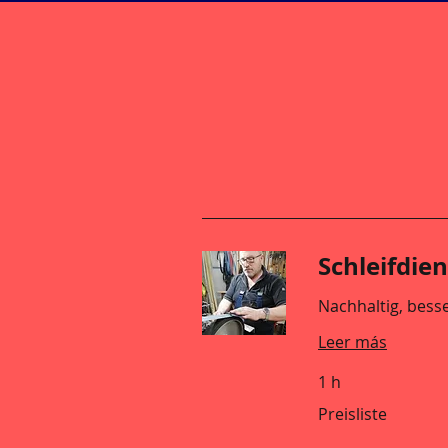
Schleifdien
Nachhaltig, besse
Leer más
1 h
Preisliste
Preisliste