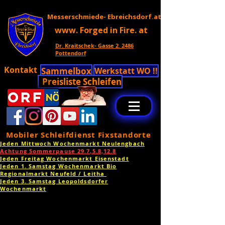
Messerschmiede- Ebreichsdorf.at
www. Forged in Fire. at
Dr. Kraitschek- Gasse 2. 2486
Pottendorf
Kontakt
Sammelbox
Werkstatt WO !!
Preisliste Schleifen
Mobiler Schleifdienst Fixstandorte
Jeden Mittwoch Wochenmarkt Neulengbach
Achtung Sommerpause 29.7,5.8,12.8
Jeden Freitag Wochenmarkt Eisenstadt
Jeden 1. Samstag Wochenmarkt Bio
Regionalmarkt Neufeld / Leitha
Jeden 3. Samstag Leopoldsdorfer
Wochenmarkt