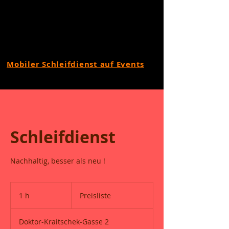
Mobiler Schleifdienst auf Events
Schleifdienst
Nachhaltig, besser als neu !
Preisliste
1 h
1
Preisliste
Doktor-Kraitschek-Gasse 2