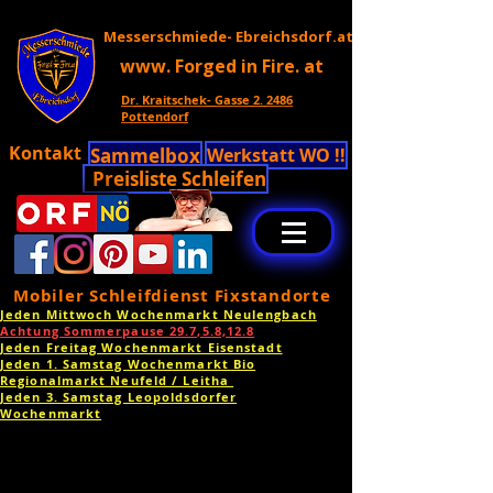
Messerschmiede- Ebreichsdorf.at
www. Forged in Fire. at
Dr. Kraitschek- Gasse 2. 2486
Pottendorf
Kontakt
Sammelbox
Werkstatt WO !!
Preisliste Schleifen
Mobiler Schleifdienst Fixstandorte
Jeden Mittwoch Wochenmarkt Neulengbach
Achtung Sommerpause 29.7,5.8,12.8
Jeden Freitag Wochenmarkt Eisenstadt
Jeden 1. Samstag Wochenmarkt Bio
Regionalmarkt Neufeld / Leitha
Jeden 3. Samstag Leopoldsdorfer
Wochenmarkt