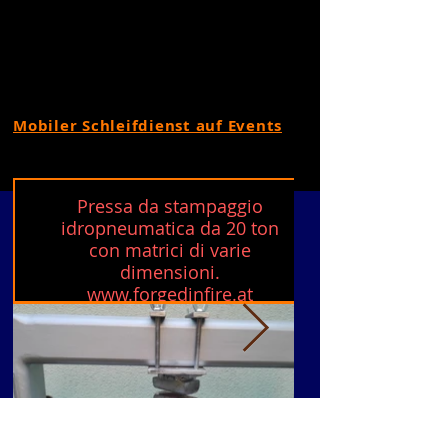
Mobiler Schleifdienst auf Events
Pressa da stampaggio
idropneumatica da 20 ton
con matrici di varie
dimensioni.
www.forgedinfire.at