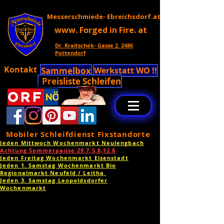
Messerschmiede- Ebreichsdorf.at
www. Forged in Fire. at
Dr. Kraitschek- Gasse 2. 2486
Pottendorf
Kontakt
Sammelbox
Werkstatt WO !!
Preisliste Schleifen
Mobiler Schleifdienst Fixstandorte
Jeden Mittwoch Wochenmarkt Neulengbach
Achtung Sommerpause 29.7,5.8,12.8
Jeden Freitag Wochenmarkt Eisenstadt
Jeden 1. Samstag Wochenmarkt Bio
Regionalmarkt Neufeld / Leitha
Jeden 3. Samstag Leopoldsdorfer
Wochenmarkt