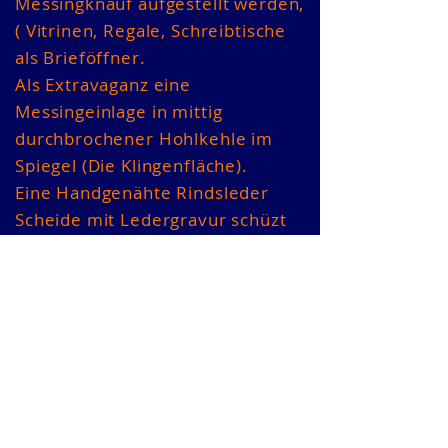
Messingknauf aufgestellt werden,
( Vitrinen, Regale, Schreibtische
als Brieföffner.
Als Extravaganz eine
Messingeinlage in mittig
durchbrochener Hohlkehle im
Spiegel (Die Klingenfläche).
Eine Handgenähte Rindsleder
Scheide mit Ledergravur schüzt
die Klinge und die Eigentümerin
dieses Einzelstücks.
Grifflänge: 11,5 cm
Klingenlänge: 14,5 cm
Gesamtlänge: 26 cm
Preis : € 297.-
VERKAUFT!