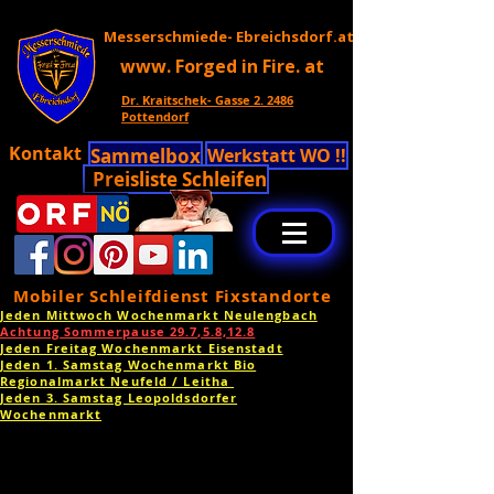
Messerschmiede- Ebreichsdorf.at
www. Forged in Fire. at
Dr. Kraitschek- Gasse 2. 2486
Pottendorf
Kontakt
Sammelbox
Werkstatt WO !!
Preisliste Schleifen
Mobiler Schleifdienst Fixstandorte
Jeden Mittwoch Wochenmarkt Neulengbach
Achtung Sommerpause 29.7,5.8,12.8
Jeden Freitag Wochenmarkt Eisenstadt
Jeden 1. Samstag Wochenmarkt Bio
Regionalmarkt Neufeld / Leitha
Jeden 3. Samstag Leopoldsdorfer
Wochenmarkt