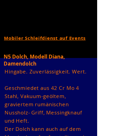
Mobiler Schleifdienst auf Events
N5 Dolch, Modell Diana,
Damendolch
Hingabe. Zuverlässigkeit. Wert.
Geschmiedet aus 42 Cr Mo 4
Stahl, Vakuum-geöltem,
graviertem rumänischen
Nussholz- Griff, Messingknauf
und Heft.
Der Dolch kann auch auf dem