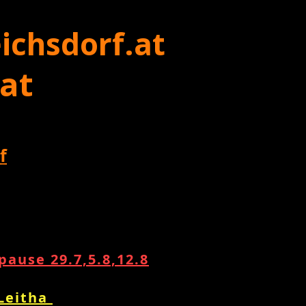
ichsdorf.at
 at
f
ause 29.7,5.8,12.8
 Leitha