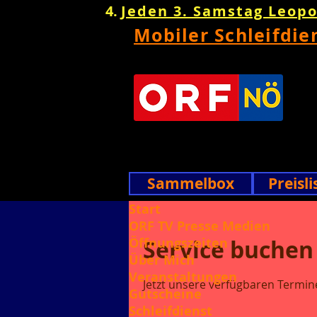
Jeden 3. Samstag Leop
Mobiler Schleifdie
Sammelbox
Preisli
Start
ORF TV Presse Medien
Öffnungszeiten
Service buchen
Über Mich
Veranstaltungen
Jetzt unsere verfügbaren Termi
Gutscheine
Schleifdienst