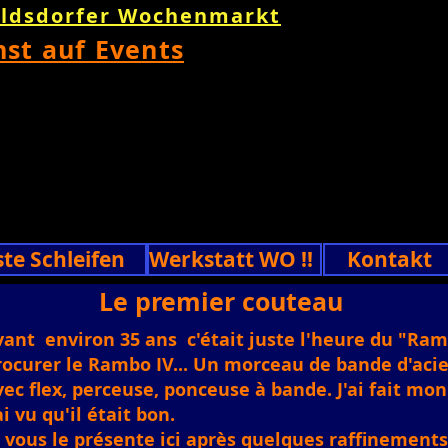
oldsdorfer Wochenmarkt
nst auf Events
ste Schleifen
Werkstatt WO !!
Kontakt
Le premier couteau
vant
environ 35 ans
c'était juste l'heure du "Ram
rocurer le Rambo IV... Un morceau de bande d'acie
vec flex, perceuse, ponceuse à bande. J'ai fait m
ai vu qu'il était bon.
e vous le présente ici après quelques raffinements 