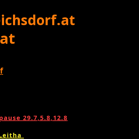
ichsdorf.at
 at
f
ause 29.7,5.8,12.8
 Leitha