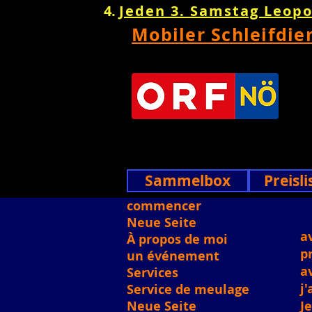
Jeden 3. Samstag Leop
Mobiler Schleifdie
Sammelbox
Preisli
commencer
Neue Seite
a
À propos de moi
p
un événement
a
Services
j'
Service de meulage
Neue Seite
J