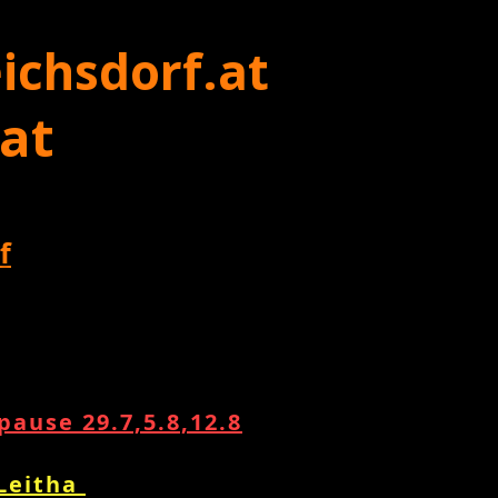
ichsdorf.at
 at
f
ause 29.7,5.8,12.8
 Leitha