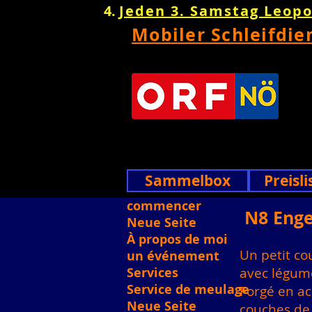
Jeden 3. Samstag Leop
Mobiler Schleifdie
Sammelbox
Preisli
commencer
N8 Enger
Neue Seite
À propos de moi
Un petit co
un événement
Services
avec légume
Service de meulage
Forgé en ac
Neue Seite
couches de l