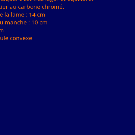
cier au carbone chromé.
 la lame : 14 cm
u manche : 10 cm
mm
oule convexe