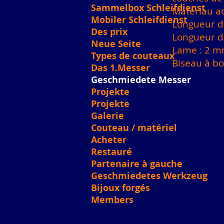
Sammelbox Schleifdienst
Matériau a
Mobiler Schleifdienst
Longueur de
Des prix
Longueur d
Neue Seite
Lame : 2 
Types de couteaux
Biseau à b
Das 1.Messer
Geschmiedete Messer
Projekte
Projekte
Galerie
Couteau / matériel
Acheter
Restauré
Partenaire à gauche
Geschmiedetes Werkzeug
Bijoux forgés
Members