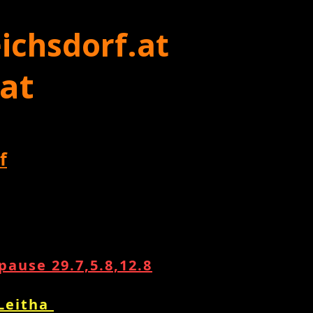
ichsdorf.at
 at
f
ause 29.7,5.8,12.8
 Leitha