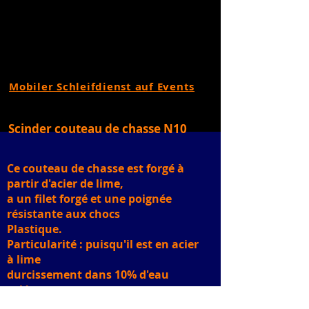
Mobiler Schleifdienst auf Events
Scinder couteau de chasse N10
Ce couteau de chasse est forgé à
partir d'acier de lime,
a un filet forgé et une poignée
résistante aux chocs
Plastique.
Particularité : puisqu'il est en acier
à lime
durcissement dans 10% d'eau
salée.