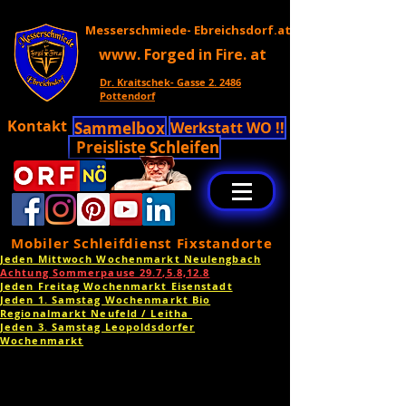
Messerschmiede- Ebreichsdorf.at
www. Forged in Fire. at
Dr. Kraitschek- Gasse 2. 2486
Pottendorf
Kontakt
Sammelbox
Werkstatt WO !!
Preisliste Schleifen
Mobiler Schleifdienst Fixstandorte
Jeden Mittwoch Wochenmarkt Neulengbach
Achtung Sommerpause 29.7,5.8,12.8
Jeden Freitag Wochenmarkt Eisenstadt
Jeden 1. Samstag Wochenmarkt Bio
Regionalmarkt Neufeld / Leitha
Jeden 3. Samstag Leopoldsdorfer
Wochenmarkt