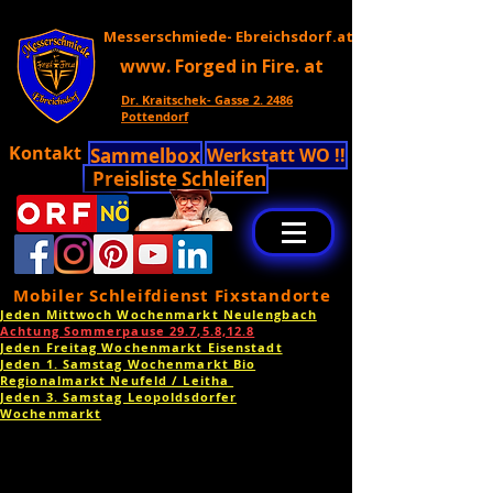
Messerschmiede- Ebreichsdorf.at
www. Forged in Fire. at
Dr. Kraitschek- Gasse 2. 2486
Pottendorf
Kontakt
Sammelbox
Werkstatt WO !!
Preisliste Schleifen
Mobiler Schleifdienst Fixstandorte
Jeden Mittwoch Wochenmarkt Neulengbach
Achtung Sommerpause 29.7,5.8,12.8
Jeden Freitag Wochenmarkt Eisenstadt
Jeden 1. Samstag Wochenmarkt Bio
Regionalmarkt Neufeld / Leitha
Jeden 3. Samstag Leopoldsdorfer
Wochenmarkt