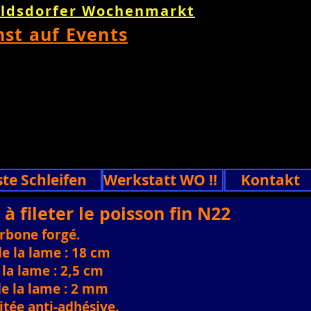
oldsdorfer Wochenmarkt
nst auf Events
ste Schleifen
Werkstatt WO !!
Kontakt
à fileter le poisson fin N22
arbone forgé.
e la lame : 18 cm
la lame : 2,5 cm
e la lame : 2 mm
itée anti-adhésive.