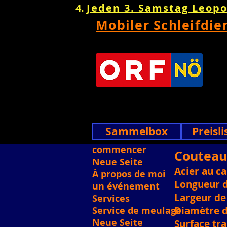
Jeden 3. Samstag Leop
Mobiler Schleifdie
Sammelbox
Preisli
commencer
Couteau 
Neue Seite
Acier au c
À propos de moi
Longueur d
un événement
Largeur de 
Services
Service de meulage
Diamètre d
Neue Seite
Surface tra