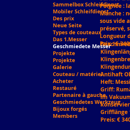
Sammelbox Schleifdienst
Poignée : l
Mobiler Schleifdienst
Manche : n
Des prix
sous vide a
Neue Seite
préservé, s
Types de couteaux
Longueur 
Das 1.Messer
Prix : € 340
Geschmiede
Geschmiedete Messer
Klingenlän
Projekte
Klingenbre
Projekte
Klingendu
Galerie
Couteau / matériel
Antihaft O
Acheter
Heft: Mess
Restauré
Griff: Rum
Partenaire à gauche
im Vakuum
Geschmiedetes Werkzeug
konserviert
Bijoux forgés
Grifflänge
Members
Preis: € 340