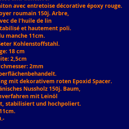
aiton avec entretoise décorative époxy rouge.
oyer roumain 150j. Arbre,
vec de l'huile de lin
tabilisé et hautement poli.
du manche 11cm.
.-
ter Kohlenstoffstahl.
ge: 18 cm
ite: 2,5cm
rchmesser: 2mm
berflächenbehandelt.
ing mit dekorativem roten Epoxid Spacer.
änisches Nussholz 150j. Baum,
verfahren mit Leinöl
, stabilisiert und hochpoliert.
 11cm.
.-