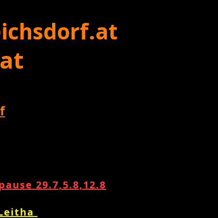
ichsdorf.at
 at
f
ause 29.7,5.8,12.8
 Leitha