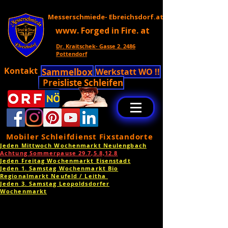
Messerschmiede- Ebreichsdorf.at
www. Forged in Fire. at
Dr. Kraitschek- Gasse 2. 2486
Pottendorf
Kontakt
Sammelbox
Werkstatt WO !!
Preisliste Schleifen
Mobiler Schleifdienst Fixstandorte
Jeden Mittwoch Wochenmarkt Neulengbach
Achtung Sommerpause 29.7,5.8,12.8
Jeden Freitag Wochenmarkt Eisenstadt
Jeden 1. Samstag Wochenmarkt Bio
Regionalmarkt Neufeld / Leitha
Jeden 3. Samstag Leopoldsdorfer
Wochenmarkt