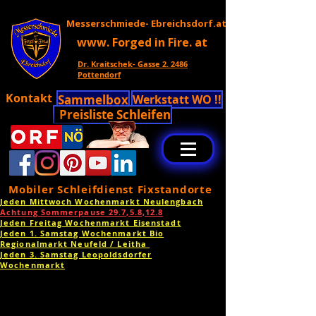
Messerschmiede- Ebreichsdorf.at
www. Forged in Fire. at
Dr. Kraitschek- Gasse 2. 2486
Pottendorf
Kontakt
Sammelbox
Werkstatt WO !!
Preisliste Schleifen
Mobiler Schleifdienst Fixstandorte
Jeden Mittwoch Wochenmarkt Neulengbach
Achtung Sommerpause 29.7,5.8,12.8
Jeden Freitag Wochenmarkt Eisenstadt
Jeden 1. Samstag Wochenmarkt Bio
Regionalmarkt Neufeld / Leitha
Jeden 3. Samstag Leopoldsdorfer
Wochenmarkt