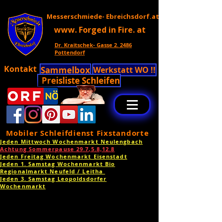
Messerschmiede- Ebreichsdorf.at
www. Forged in Fire. at
Dr. Kraitschek- Gasse 2. 2486
Pottendorf
Kontakt
Sammelbox
Werkstatt WO !!
Preisliste Schleifen
Mobiler Schleifdienst Fixstandorte
Jeden Mittwoch Wochenmarkt Neulengbach
Achtung Sommerpause 29.7,5.8,12.8
Jeden Freitag Wochenmarkt Eisenstadt
Jeden 1. Samstag Wochenmarkt Bio
Regionalmarkt Neufeld / Leitha
Jeden 3. Samstag Leopoldsdorfer
Wochenmarkt