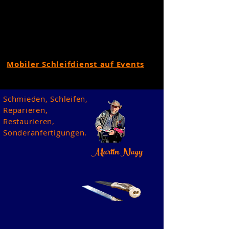
Mobiler Schleifdienst auf Events
Schmieden, Schleifen,
Reparieren,
Restaurieren,
Sonderanfertigungen.
Martin Nagy