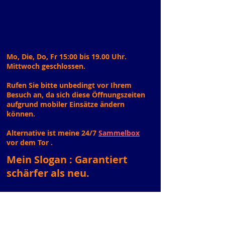
Mo, Die, Do, Fr
15:00 bis 19.00 Uhr.
Mittwoch
geschlossen.
Rufen Sie bitte unbedingt vor Ihrem
Besuch an, da sich diese Öffnungszeiten
aufgrund mobiler Einsätze ändern
können.
Alternative ist meine 24/7
Sammelbox
vor dem Tor .
Mein Slogan : Garantiert
schärfer als neu.
Anspruch und Garantie:
Mein Ziel ist höchste Qualität. Meine
Produkte und Dienstleistungen (