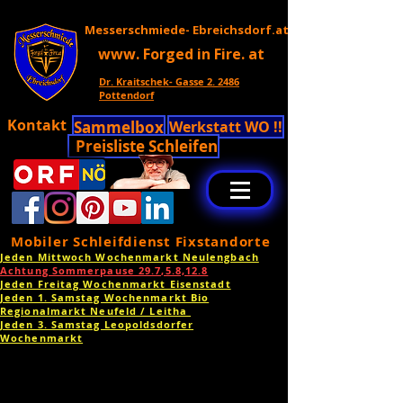
Messerschmiede- Ebreichsdorf.at
www. Forged in Fire. at
Dr. Kraitschek- Gasse 2. 2486
Pottendorf
Kontakt
Sammelbox
Werkstatt WO !!
Preisliste Schleifen
Mobiler Schleifdienst Fixstandorte
Jeden Mittwoch Wochenmarkt Neulengbach
Achtung Sommerpause 29.7,5.8,12.8
Jeden Freitag Wochenmarkt Eisenstadt
Jeden 1. Samstag Wochenmarkt Bio
Regionalmarkt Neufeld / Leitha
Jeden 3. Samstag Leopoldsdorfer
Wochenmarkt