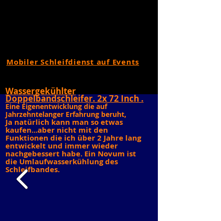
Mobiler Schleifdienst auf Events
Wassergekühlter
Doppelbandschleifer. 2x 72 Inch .
Eine Eigenentwicklung die auf
Jahrzehntelanger Erfahrung beruht,
Ja natürlich kann man so etwas
kaufen...aber nicht mit den
Funktionen die ich über 2 Jahre lang
entwickelt und immer wieder
nachgebessert habe. Ein Novum ist
die Umlaufwasserkühlung des
Schleifbandes.