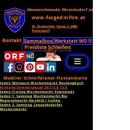
Messerschmiede- Ebreichsdorf.at
www. Forged in Fire. at
Dr. Kraitschek- Gasse 2. 2486
Pottendorf
Kontakt
Sammelbox
Werkstatt WO !!
Preisliste Schleifen
Mobiler Schleifdienst Fixstandorte
Jeden Mittwoch Wochenmarkt Neulengbach
Achtung Sommerpause 29.7,5.8,12.8
Jeden Freitag Wochenmarkt Eisenstadt
Jeden 1. Samstag Wochenmarkt Bio
Regionalmarkt Neufeld / Leitha
Jeden 3. Samstag Leopoldsdorfer
Wochenmarkt