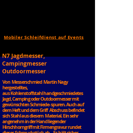
Mobiler Schleifdienst auf Events
N7 Jagdmesser,
Campingmesser
Outdoormesser
Von Messerschmied Martin Nagy
hergestelltes,
aus Kohlenstoffstahl handgeschmiedetes
Jagd, Camping oder Outdoormesser mit
gewünschten Schmiede- spuren. Auch auf
dem Heft und dem Griff Abschuss befindet
sich Stahl aus diesem Material. Ein sehr
angenehm in der Hand liegender
Hirschhorngriff mit Firmengravur rundet
dieses Schmuckstück ab. ,,Es hält sicher