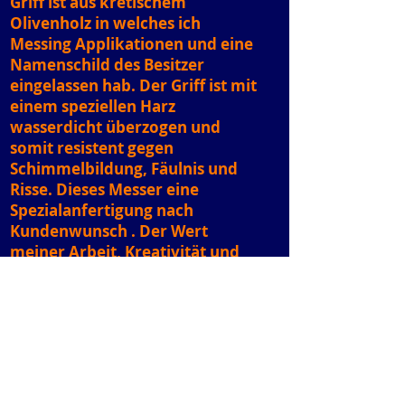
Griff ist aus kretischem
Olivenholz in welches ich
Messing Applikationen und eine
Namenschild des Besitzer
eingelassen hab. Der Griff ist mit
einem speziellen Harz
wasserdicht überzogen und
somit resistent gegen
Schimmelbildung, Fäulnis und
Risse. Dieses Messer eine
Spezialanfertigung nach
Kundenwunsch . Der Wert
meiner Arbeit, Kreativität und
Handwerks bzw. Schmiedekunst
ist ab 480€ für eine solches
Messer zu haben. Martin Nagy
Der Messerschmied aus
Ebreichsdorf.