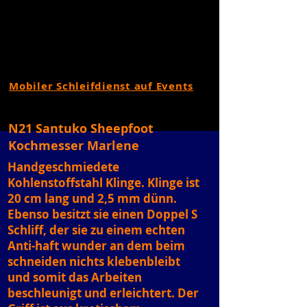
Mobiler Schleifdienst auf Events
N21 Santuko Sheepfoot
Kochmesser Marlene
Handgeschmiedete
Kohlenstoffstahl Klinge. Klinge ist
20 cm lang und 2,5 mm dünn.
Ebenso besitzt sie einen Doppel S
Schliff, der sie zu einem echten
Anti-haft wunder an dem beim
schneiden nichts klebenbleibt
und somit das Arbeiten
beschleunigt und erleichtert. Der