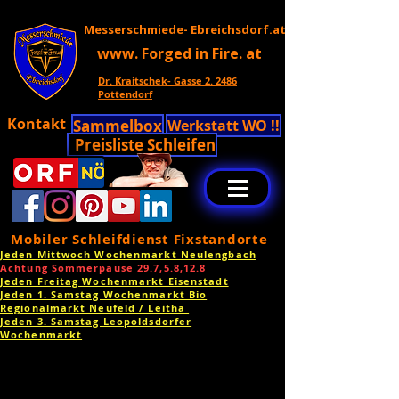
Messerschmiede- Ebreichsdorf.at
www. Forged in Fire. at
Dr. Kraitschek- Gasse 2. 2486
Pottendorf
Kontakt
Sammelbox
Werkstatt WO !!
Preisliste Schleifen
Mobiler Schleifdienst Fixstandorte
Jeden Mittwoch Wochenmarkt Neulengbach
Achtung Sommerpause 29.7,5.8,12.8
Jeden Freitag Wochenmarkt Eisenstadt
Jeden 1. Samstag Wochenmarkt Bio
Regionalmarkt Neufeld / Leitha
Jeden 3. Samstag Leopoldsdorfer
Wochenmarkt