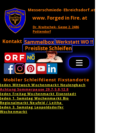
Messerschmiede- Ebreichsdorf.at
www. Forged in Fire. at
Dr. Kraitschek- Gasse 2. 2486
Pottendorf
Kontakt
Sammelbox
Werkstatt WO !!
Preisliste Schleifen
Mobiler Schleifdienst Fixstandorte
Jeden Mittwoch Wochenmarkt Neulengbach
Achtung Sommerpause 29.7,5.8,12.8
Jeden Freitag Wochenmarkt Eisenstadt
Jeden 1. Samstag Wochenmarkt Bio
Regionalmarkt Neufeld / Leitha
Jeden 3. Samstag Leopoldsdorfer
Wochenmarkt