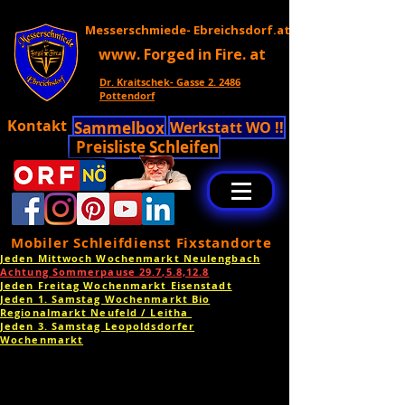
Messerschmiede- Ebreichsdorf.at
www. Forged in Fire. at
Dr. Kraitschek- Gasse 2. 2486
Pottendorf
Kontakt
Sammelbox
Werkstatt WO !!
Preisliste Schleifen
Mobiler Schleifdienst Fixstandorte
Jeden Mittwoch Wochenmarkt Neulengbach
Achtung Sommerpause 29.7,5.8,12.8
Jeden Freitag Wochenmarkt Eisenstadt
Jeden 1. Samstag Wochenmarkt Bio
Regionalmarkt Neufeld / Leitha
Jeden 3. Samstag Leopoldsdorfer
Wochenmarkt