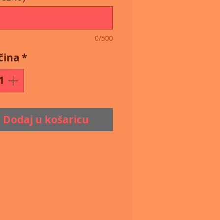
0/500
čina
*
Dodaj u košaricu