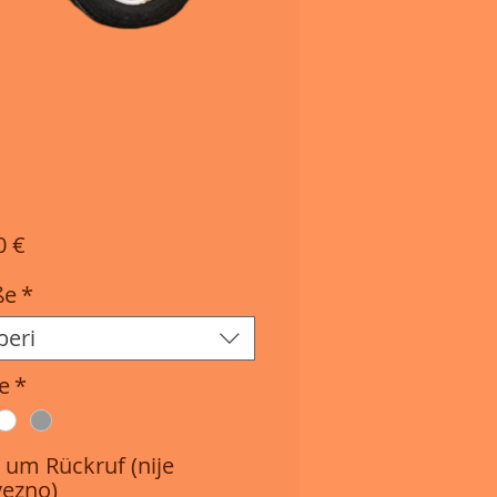
Cijena
0 €
ße
*
beri
e
*
e um Rückruf (nije
ezno)