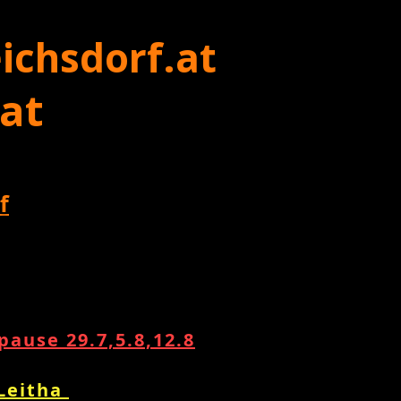
ichsdorf.at
 at
f
ause 29.7,5.8,12.8
 Leitha