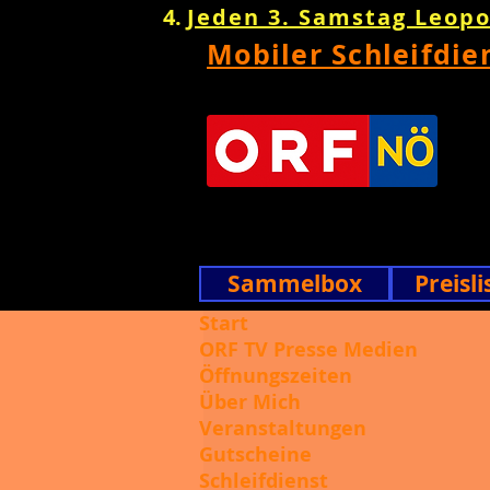
Jeden 3. Samstag Leop
Mobiler Schleifdie
Sammelbox
Preisli
Start
ORF TV Presse Medien
Öffnungszeiten
Über Mich
Veranstaltungen
Gutscheine
Schleifdienst