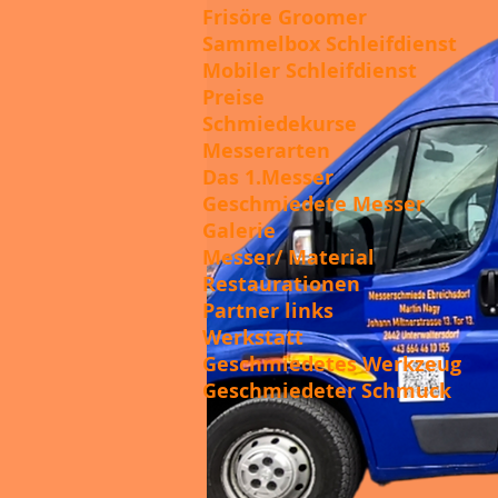
Frisöre Groomer
Sammelbox Schleifdienst
Mobiler Schleifdienst
Preise
Schmiedekurse
Messerarten
Das 1.Messer
Geschmiedete Messer
Galerie
Messer/ Material
Restaurationen
Partner links
Werkstatt
Geschmiedetes Werkzeug
Geschmiedeter Schmuck