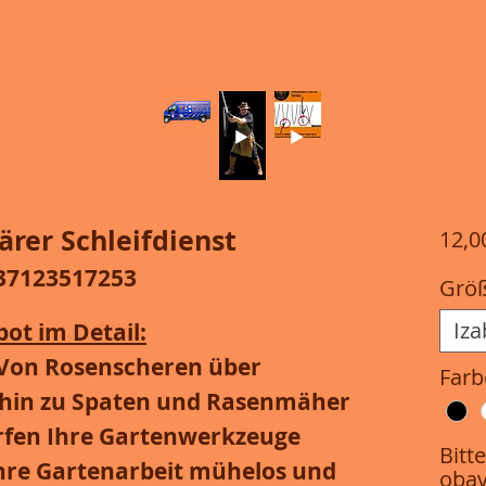
ärer Schleifdienst
12,0
537123517253
Grö
Iza
ot im Detail:
Von Rosenscheren über
Farb
 hin zu Spaten und Rasenmäher
rfen Ihre Gartenwerkzeuge
Bitt
 Ihre Gartenarbeit mühelos und
obav