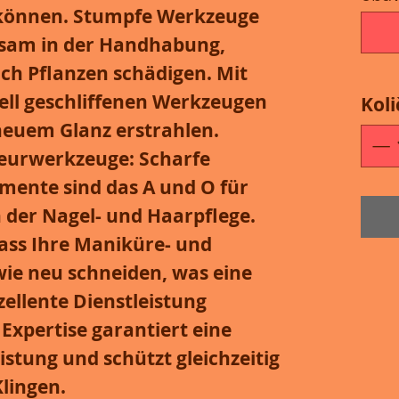
n können. Stumpfe Werkzeuge
hsam in der Handhabung,
h Pflanzen schädigen. Mit
ell geschliffenen Werkzeugen
Koli
 neuem Glanz erstrahlen.
seurwerkzeuge
: Scharfe
mente sind das A und O für
n der Nagel- und Haarpflege.
dass Ihre Maniküre- und
ie neu schneiden, was eine
ellente Dienstleistung
Expertise garantiert eine
stung und schützt gleichzeitig
lingen.