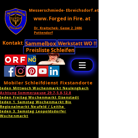
Messerschmiede- Ebreichsdorf.at
www. Forged in Fire. at
Dr. Kraitschek- Gasse 2. 2486
Pottendorf
Kontakt
Sammelbox
Werkstatt WO !!
Preisliste Schleifen
Mobiler Schleifdienst Fixstandorte
Jeden Mittwoch Wochenmarkt Neulengbach
Achtung Sommerpause 29.7,5.8,12.8
Jeden Freitag Wochenmarkt Eisenstadt
Jeden 1. Samstag Wochenmarkt Bio
Regionalmarkt Neufeld / Leitha
Jeden 3. Samstag Leopoldsdorfer
Wochenmarkt