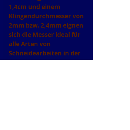
1,4cm und einem
Klingendurchmesser von
2mm bzw. 2,4mm eignen
sich die Messer ideal für
alle Arten von
Schneidearbeiten in der
Küche. Die Griffe sind ein
echter Blickfang, denn
sie wurden aus
Epoxidharz und
Pistazien-schalen
gegossen - eine
einzigartige
Kombination, die es so