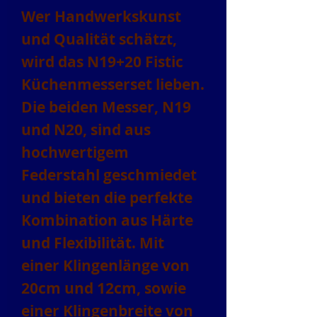
Wer Handwerkskunst
und Qualität schätzt,
wird das N19+20 Fistic
Küchenmesserset lieben.
Die beiden Messer, N19
und N20, sind aus
hochwertigem
Federstahl geschmiedet
und bieten die perfekte
Kombination aus Härte
und Flexibilität. Mit
einer Klingenlänge von
20cm und 12cm, sowie
einer Klingenbreite von