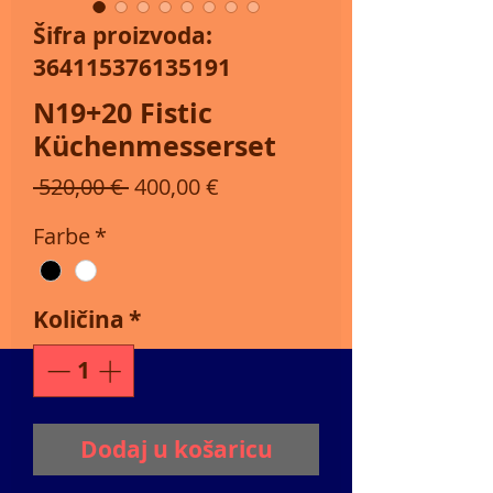
Šifra proizvoda:
364115376135191
N19+20 Fistic
Küchenmesserset
Redovna cijena
Cijena s popustom
 520,00 € 
400,00 €
Farbe
*
Količina
*
Dodaj u košaricu