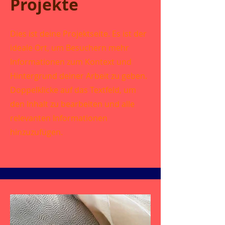
Projekte
Dies ist deine Projektseite. Es ist der
ideale Ort, um Besuchern mehr
Informationen zum Kontext und
Hintergrund deiner Arbeit zu geben.
Doppelklicke auf das Textfeld, um
den Inhalt zu bearbeiten und alle
relevanten Informationen
hinzuzufügen.