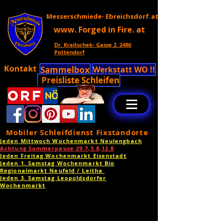
Messerschmiede- Ebreichsdorf.at
www. Forged in Fire. at
Dr. Kraitschek- Gasse 2. 2486
Pottendorf
Kontakt
Sammelbox
Werkstatt WO !!
Preisliste Schleifen
Mobiler Schleifdienst Fixstandorte
Jeden Mittwoch Wochenmarkt Neulengbach
Achtung Sommerpause 29.7,5.8,12.8
Jeden Freitag Wochenmarkt Eisenstadt
Jeden 1. Samstag Wochenmarkt Bio
Regionalmarkt Neufeld / Leitha
Jeden 3. Samstag Leopoldsdorfer
Wochenmarkt