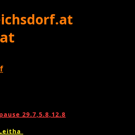
ichsdorf.at
 at
f
ause 29.7,5.8,12.8
 Leitha