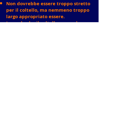
Non dovrebbe essere troppo stretto
per il coltello, ma nemmeno troppo
largo appropriato
essere.
In modo che il coltello non cada,
nella maggior parte dei casi
dovrebbe avere una fissazione
realizzata con bottoni automatici,
fibbie o cinghie.
Con guaine
faretra
Come è fatto da me per il
coltello da caccia N7
nel video nella
pagina successiva
non ha bisogno di
una fissazione, ma è molto più
complicato da costruire.
Le cuciture dovrebbero essere
posizionate con precisione e il colore
dovrebbe valutare l'impressione
generale.
I bordi del fodero devono essere
tagliati in modo uniforme e preciso
e appositamente lucidati o colorati.
Per la decorazione o il design puoi