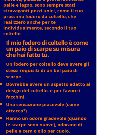
pelle e legno, sono sempre stati
stravaganti pezzi unici, come il tuo
prossimo fodero da coltello, che
realizzerò anche per te
individualmente, secondo il tuo
coltello.
Il mio fodero di coltello è come
un paio di scarpe su misura
che hai fatto tu.
Un fodero per coltello deve avere gli
stessi requisiti di un bel paio di
scarpe.
Dovrebbe avere un aspetto adatto al
design del coltello. e per favore i
facchini.
Una sensazione piacevole (come
attacca?)
Hanno un odore gradevole (quando
le scarpe sono nuove), odorano di
pelle e cera o olio per cuoio.