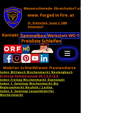
Messerschmiede- Ebreichsdorf.at
www. Forged in Fire. at
Dr. Kraitschek- Gasse 2. 2486
Pottendorf
Kontakt
Sammelbox
Werkstatt WO !!
Preisliste Schleifen
Mobiler Schleifdienst Fixstandorte
Jeden Mittwoch Wochenmarkt Neulengbach
Achtung Sommerpause 29.7,5.8,12.8
Jeden Freitag Wochenmarkt Eisenstadt
Jeden 1. Samstag Wochenmarkt Bio
Regionalmarkt Neufeld / Leitha
Jeden 3. Samstag Leopoldsdorfer
Wochenmarkt