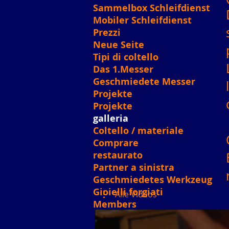
Sammelbox Schleifdienst
Mobiler Schleifdienst
Prezzi
Neue Seite
Tipi di coltello
Das 1.Messer
Geschmiedete Messer
Projekte
Projekte
galleria
Coltello / materiale
Comprare
restaurato
Partner a sinistra
Geschmiedetes Werkzeug
Gioielli forgiati
Alle Videos
Members