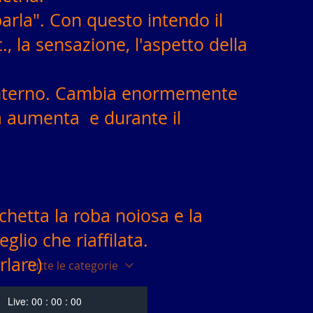
parla". Con questo intendo il
., la sensazione, l'aspetto della
interno. Cambia enormemente
a aumenta
e durante il
hetta la roba noiosa e la
glio che riaffilata.
rlare)
Tutte le categorie
Live:
00 : 00 : 00