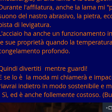
Durante l'affilatura, anche la lama mi "
suono del nastro abrasivo, la pietra, ecc
pista di levigatura.
L'acciaio ha anche un funzionamento 
le sue proprietà quando la
temperatur
congelamento profondo.
Quindi
divertiti
mentre guardi!
E
se lo è
la moda mi chiamerà e impacc
riavrai indietro in modo sostenibile e me
Sì, ed è anche follemente costoso. (Bu