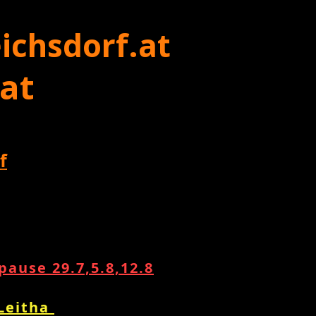
ichsdorf.at
 at
f
ause 29.7,5.8,12.8
 Leitha