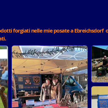
otti forgiati nelle mie posate a Ebreichsdorf o
ti.