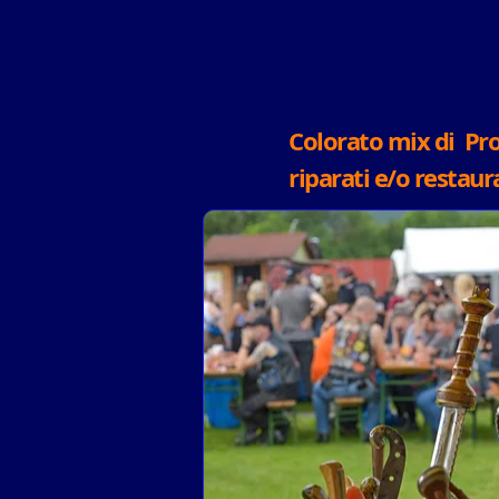
Colorato mix di Prod
riparati e/o restaura