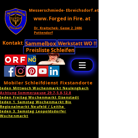
Messerschmiede- Ebreichsdorf.at
www. Forged in Fire. at
Dr. Kraitschek- Gasse 2. 2486
Pottendorf
Kontakt
Sammelbox
Werkstatt WO !!
Preisliste Schleifen
Mobiler Schleifdienst Fixstandorte
Jeden Mittwoch Wochenmarkt Neulengbach
Achtung Sommerpause 29.7,5.8,12.8
Jeden Freitag Wochenmarkt Eisenstadt
Jeden 1. Samstag Wochenmarkt Bio
Regionalmarkt Neufeld / Leitha
Jeden 3. Samstag Leopoldsdorfer
Wochenmarkt