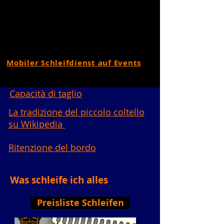
Mobiler Schleifdienst auf Events
Capacità di taglio
La tradizione del piccolo coltello
su Wikipedia
Ritenzione del bordo
Was schleife ich alles
Preisliste Schleifen