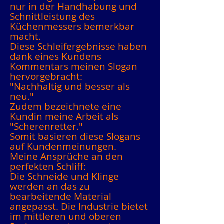
nur in der Handhabung und
Schnittleistung des
Küchenmessers bemerkbar
macht.
Diese Schleifergebnisse haben
dank eines Kundens
Kommentars meinen Slogan
hervorgebracht:
"Nachhaltig und besser als
neu."
Zudem bezeichnete eine
Kundin meine Arbeit als
"Scherenretter."
Somit basieren diese Slogans
auf Kundenmeinungen.
Meine Ansprüche an den
perfekten Schliff:
Die Schneide und Klinge
werden an das zu
bearbeitende Material
angepasst. Die Industrie bietet
im mittleren und oberen