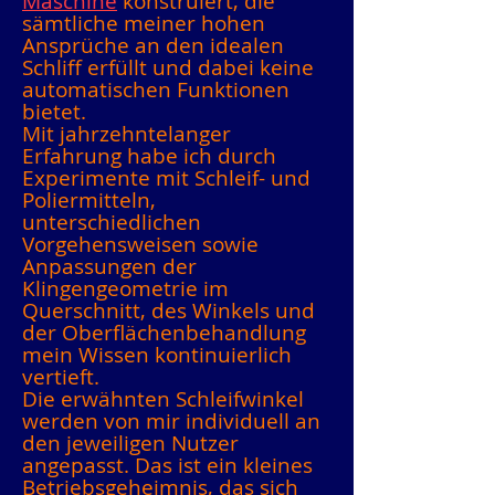
Maschine
konstruiert, die
sämtliche meiner hohen
Ansprüche an den idealen
Schliff erfüllt und dabei keine
automatischen Funktionen
bietet.
Mit jahrzehntelanger
Erfahrung habe ich durch
Experimente mit Schleif- und
Poliermitteln,
unterschiedlichen
Vorgehensweisen sowie
Anpassungen der
Klingengeometrie im
Querschnitt, des Winkels und
der Oberflächenbehandlung
mein Wissen kontinuierlich
vertieft.
Die erwähnten Schleifwinkel
werden von mir individuell an
den jeweiligen Nutzer
angepasst. Das ist ein kleines
Betriebsgeheimnis, das sich