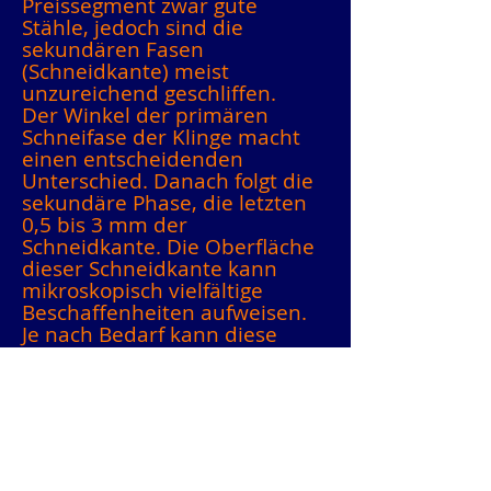
Preissegment zwar gute
Stähle, jedoch sind die
sekundären Fasen
(Schneidkante) meist
unzureichend geschliffen.
Der Winkel der primären
Schneifase der Klinge macht
einen entscheidenden
Unterschied. Danach folgt die
sekundäre Phase, die letzten
0,5 bis 3 mm der
Schneidkante. Die Oberfläche
dieser Schneidkante kann
mikroskopisch vielfältige
Beschaffenheiten aufweisen.
Je nach Bedarf kann diese
Schneidkante hochpoliert (wie
bei einem Rasiermesser) oder
relativ grob (wie bei Tierhaar-
oder Scheren) sein.
Bei Werkzeugen gelten
nochmals andere Maßstäbe.