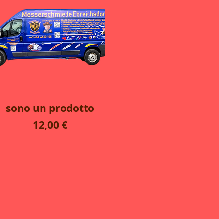
Vista rapida
sono un prodotto
Prezzo
12,00 €
ato