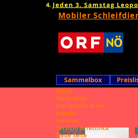
Jeden 3. Samstag Leop
Mobiler Schleifdie
Sammelbox
Preisli
inizio
Neue Seite
A proposito di me
evento
Services
Servizio di rettifica
Popolare
Neue Seite