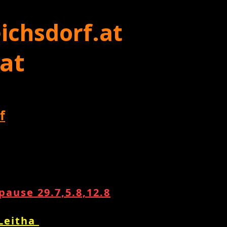
ichsdorf.at
 at
f
ause 29.7,5.8,12.8
 Leitha