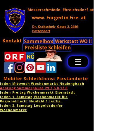
Messerschmiede- Ebreichsdorf.at
www. Forged in Fire. at
Dr. Kraitschek- Gasse 2. 2486
Pottendorf
Kontakt
Sammelbox
Werkstatt WO !!
Preisliste Schleifen
Mobiler Schleifdienst Fixstandorte
Jeden Mittwoch Wochenmarkt Neulengbach
Achtung Sommerpause 29.7,5.8,12.8
Jeden Freitag Wochenmarkt Eisenstadt
Jeden 1. Samstag Wochenmarkt Bio
Regionalmarkt Neufeld / Leitha
Jeden 3. Samstag Leopoldsdorfer
Wochenmarkt