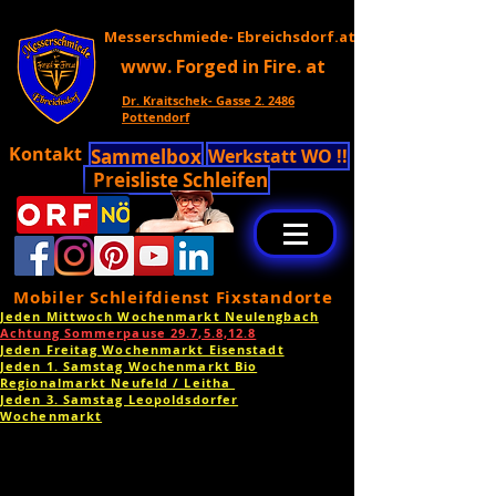
Messerschmiede- Ebreichsdorf.at
www. Forged in Fire. at
Dr. Kraitschek- Gasse 2. 2486
Pottendorf
Kontakt
Sammelbox
Werkstatt WO !!
Preisliste Schleifen
Mobiler Schleifdienst Fixstandorte
Jeden Mittwoch Wochenmarkt Neulengbach
Achtung Sommerpause 29.7,5.8,12.8
Jeden Freitag Wochenmarkt Eisenstadt
Jeden 1. Samstag Wochenmarkt Bio
Regionalmarkt Neufeld / Leitha
Jeden 3. Samstag Leopoldsdorfer
Wochenmarkt